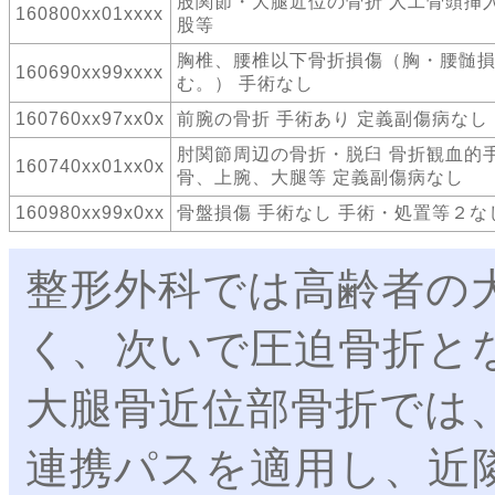
股関節・大腿近位の骨折 人工骨頭挿
160800xx01xxxx
股等
胸椎、腰椎以下骨折損傷（胸・腰髄
160690xx99xxxx
む。） 手術なし
160760xx97xx0x
前腕の骨折 手術あり 定義副傷病なし
肘関節周辺の骨折・脱臼 骨折観血的
160740xx01xx0x
骨、上腕、大腿等 定義副傷病なし
160980xx99x0xx
骨盤損傷 手術なし 手術・処置等２な
整形外科では高齢者の
く、次いで圧迫骨折と
大腿骨近位部骨折では
連携パスを適用し、近