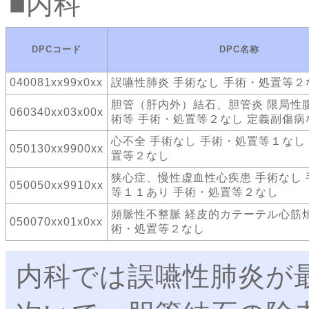
内科
DPCコード
DPC名称
040081xx99x0xx
誤嚥性肺炎 手術なし 手術・処置等２
胆管（肝内外）結石、胆管炎 限局性
060340xx03x00x
術等 手術・処置等２なし 定義副傷病
心不全 手術なし 手術・処置等１なし
050130xx9900xx
置等２なし
狭心症、慢性虚血性心疾患 手術なし
050050xx9910xx
等１１あり 手術・処置等２なし
頻脈性不整脈 経皮的カテーテル心筋焼
050070xx01x0xx
術・処置等２なし
内科では誤嚥性肺炎が