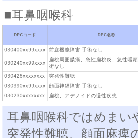
耳鼻咽喉科
DPCコード
DPC名称
030400xx99xxxx
前庭機能障害 手術なし
扁桃周囲膿瘍、急性扁桃炎、急性咽頭
030240xx99xxxx
術なし
030428xxxxxxxx
突発性難聴
030390xx99xxxx
顔面神経障害 手術なし
030230xxxxxxxx
扁桃、アデノイドの慢性疾患
耳鼻咽喉科ではめまい
突発性難聴、顔面麻痺