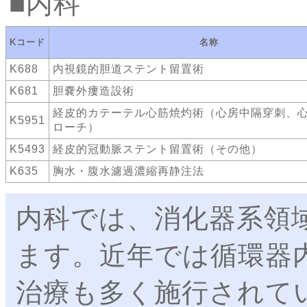
内科
Kコード
名称
K688
内視鏡的胆道ステント留置術
K681
胆嚢外瘻造設術
経皮的カテーテル心筋焼灼術（心房中隔穿刺、
K5951
ローチ）
K5493
経皮的冠動脈ステント留置術（その他）
K635
胸水・腹水濾過濃縮再静注法
内科では、消化器系領
ます。近年では循環器
治療も多く施行されて