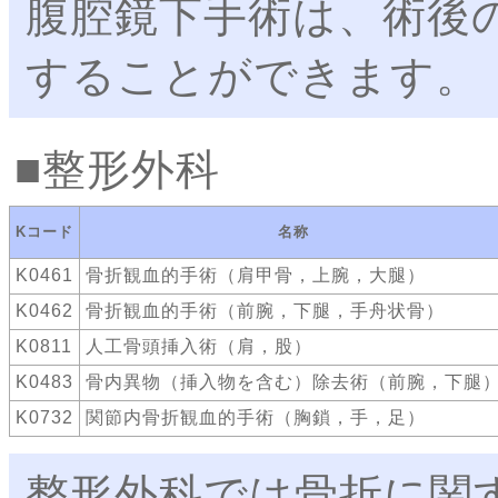
腹腔鏡下手術は、術後
することができます。
整形外科
Kコード
名称
K0461
骨折観血的手術（肩甲骨，上腕，大腿）
K0462
骨折観血的手術（前腕，下腿，手舟状骨）
K0811
人工骨頭挿入術（肩，股）
K0483
骨内異物（挿入物を含む）除去術（前腕，下腿
K0732
関節内骨折観血的手術（胸鎖，手，足）
整形外科では骨折に関