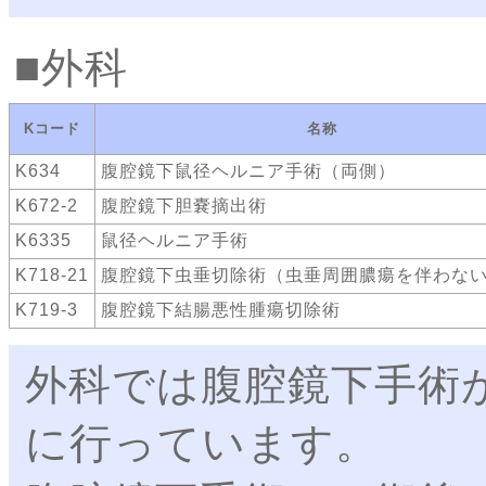
外科
Kコード
名称
K634
腹腔鏡下鼠径ヘルニア手術（両側）
K672-2
腹腔鏡下胆嚢摘出術
K6335
鼠径ヘルニア手術
K718-21
腹腔鏡下虫垂切除術（虫垂周囲膿瘍を伴わな
K719-3
腹腔鏡下結腸悪性腫瘍切除術
外科では腹腔鏡下手術
に行っています。