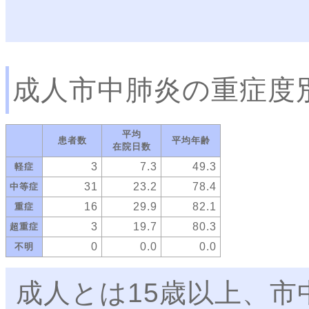
成人市中肺炎の重症度
平均
患者数
平均年齢
在院日数
3
7.3
49.3
軽症
31
23.2
78.4
中等症
16
29.9
82.1
重症
3
19.7
80.3
超重症
0
0.0
0.0
不明
成人とは15歳以上、