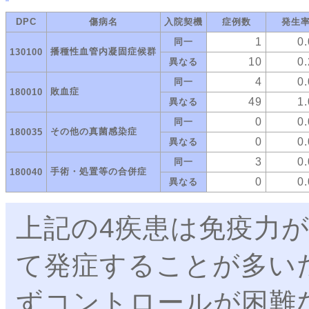
DPC
傷病名
入院契機
症例数
発生
1
0
同一
播種性血管内凝固症候群
130100
10
0
異なる
4
0
同一
敗血症
180010
49
1
異なる
0
0
同一
その他の真菌感染症
180035
0
0
異なる
3
0
同一
手術・処置等の合併症
180040
0
0
異なる
上記の4疾患は免疫力
て発症することが多い
ずコントロールが困難