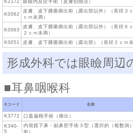
K2172
眼瞼内反症手術（皮膚切開法）
皮膚、皮下腫瘍摘出術（露出部以外）（長径３
K0062
ｃｍ未満）
皮膚、皮下腫瘍摘出術（露出部以外）（長径６
K0063
２ｃｍ未満）
K0051
皮膚、皮下腫瘍摘出術（露出部）（長径２ｃｍ
形成外科では眼瞼周辺
耳鼻咽喉科
Kコード
名称
K3772
口蓋扁桃手術（摘出）
内視鏡下鼻・副鼻腔手術３型（選択的（複数洞
K340-
5
術）