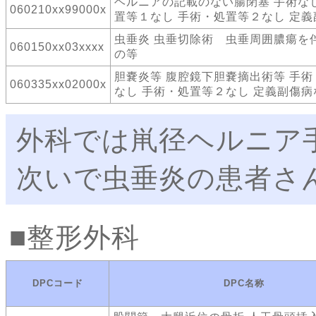
ヘルニアの記載のない腸閉塞 手術な
060210xx99000x
置等１なし 手術・処置等２なし 定
虫垂炎 虫垂切除術 虫垂周囲膿瘍を
060150xx03xxxx
の等
胆嚢炎等 腹腔鏡下胆嚢摘出術等 手
060335xx02000x
なし 手術・処置等２なし 定義副傷病
外科では鼡径ヘルニア
次いで虫垂炎の患者さ
整形外科
DPCコード
DPC名称