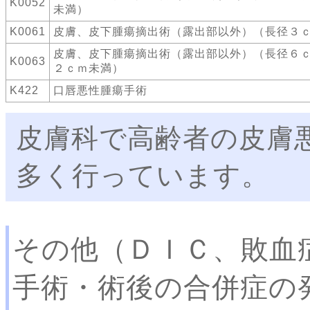
K0052
未満）
K0061
皮膚、皮下腫瘍摘出術（露出部以外）（長径３
皮膚、皮下腫瘍摘出術（露出部以外）（長径６
K0063
２ｃｍ未満）
K422
口唇悪性腫瘍手術
皮膚科で高齢者の皮膚
多く行っています。
その他（ＤＩＣ、敗血
手術・術後の合併症の