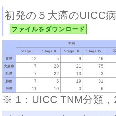
初発の５大癌のUICC
ファイルをダウンロード
初発
Stage I
Stage II
Stage III
Stage IV
12
5
9
46
胃癌
7
20
21
75
大腸癌
7
22
13
3
乳癌
7
5
19
31
肺癌
11
10
0
6
肝癌
※ 1：UICC TNM分