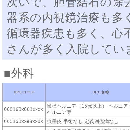
次いで、胆管結石の除
器系の内視鏡治療も多
循環器疾患も多く、心
さんが多く入院してい
外科
DPCコード
DPC名称
鼠径ヘルニア（15歳以上） ヘルニア
060160x001xxxx
ヘルニア等
060150xx99xx0x
虫垂炎 手術なし 定義副傷病なし