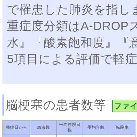
で罹患した肺炎を指し
重症度分類はA-DRO
水』『酸素飽和度』『
5項目による評価で軽
脳梗塞の患者数等
ファ
平均在院日
発症日から
患者数
平均年齢
転院率
数