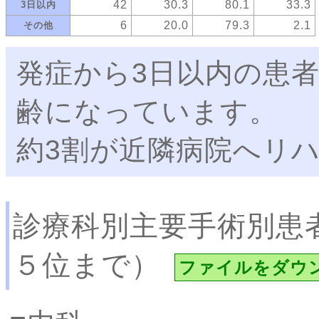
42
30.3
80.1
33.3
3日以内
6
20.0
79.3
2.1
その他
発症から3日以内の患者
齢になっています。
約3割が近隣病院へリ
診療科別主要手術別患
５位まで）
ファイルをダウ