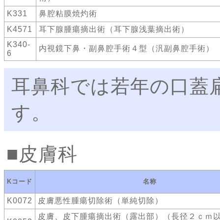
K331
鼻腔粘膜焼灼術
K4571
耳下腺腫瘍摘出術（耳下腺浅葉摘出術）
K340-
内視鏡下鼻・副鼻腔手術４型（汎副鼻腔手術）
6
耳鼻科では若年の口蓋
す。
皮膚科
Kコード
名称
K0072
皮膚悪性腫瘍切除術（単純切除）
皮膚、皮下腫瘍摘出術（露出部）（長径２ｃｍ