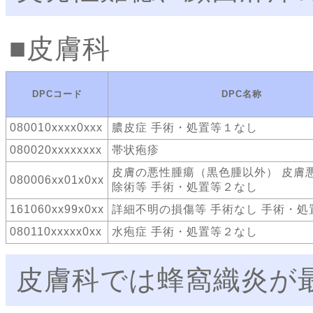
皮膚科
DPCコード
DPC名称
080010xxxx0xxx
膿皮症 手術・処置等１なし
080020xxxxxxxx
帯状疱疹
皮膚の悪性腫瘍（黒色腫以外） 皮膚
080006xx01x0xx
除術等 手術・処置等２なし
161060xx99x0xx
詳細不明の損傷等 手術なし 手術・処
080110xxxxx0xx
水疱症 手術・処置等２なし
皮膚科では蜂窩織炎が