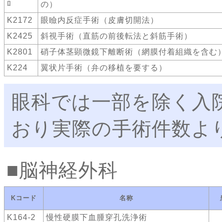
ﾛ
の）
K2172
眼瞼内反症手術（皮膚切開法）
K2425
斜視手術（直筋の前後転法と斜筋手術）
K2801
硝子体茎顕微鏡下離断術（網膜付着組織を含む
K224
翼状片手術（弁の移植を要する）
眼科では一部を除く入
おり実際の手術件数よ
脳神経外科
Kコード
名称
K164-2
慢性硬膜下血腫穿孔洗浄術