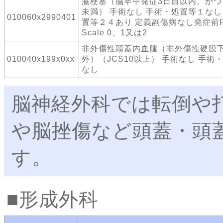
脳梗塞（脳卒中発症3日目以内、かつ、
未満） 手術なし 手術・処置等１なし
010060x2990401
置等２４あり 定義副傷病なし発症前Ra
Scale 0、1又は2
非外傷性頭蓋内血腫（非外傷性硬膜
010040x199x0xx
外）（JCS10以上） 手術なし 手術
なし
脳神経外科では転倒や
や脳挫傷など頭蓋・頭
す。
形成外科