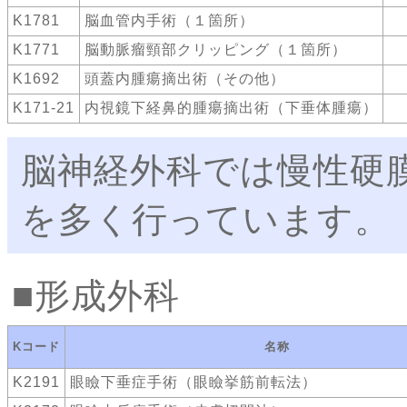
K1781
脳血管内手術（１箇所）
K1771
脳動脈瘤頸部クリッピング（１箇所）
K1692
頭蓋内腫瘍摘出術（その他）
K171-21
内視鏡下経鼻的腫瘍摘出術（下垂体腫瘍）
脳神経外科では慢性硬
を多く行っています。
形成外科
Kコード
名称
K2191
眼瞼下垂症手術（眼瞼挙筋前転法）