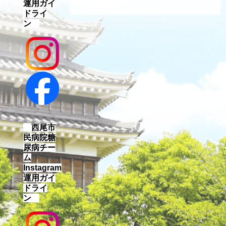
運用ガイ
ドライ
ン
西尾市
民病院糖
尿病チー
ム
Instagram
運用ガイ
ドライ
ン