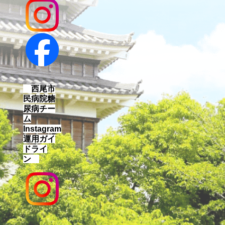
西尾市
民病院糖
尿病チー
ム
Instagram
運用ガイ
ドライ
ン