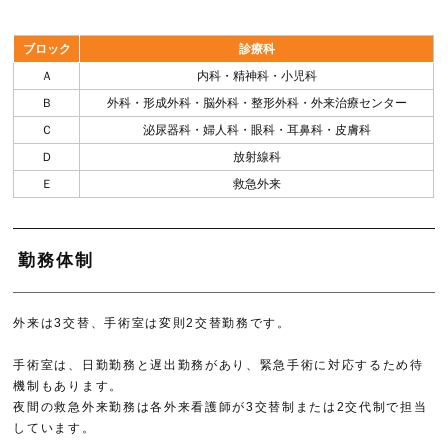
ブロック
診療科
Ａ
内科・精神科・小児科
Ｂ
外科・形成外科・脳外科・整形外科・外来治療センター
Ｃ
泌尿器科・婦人科・眼科・耳鼻科・皮膚科
Ｄ
放射線科
Ｅ
救急外来
勤務体制
外来は3交替、手術室は変則2交替勤務です。
手術室は、日勤勤務と遅出勤務があり、緊急手術に対応するため待
機制もあります。
夜間の救急外来勤務は各外来看護師が3交替制または2交代制で担当
しています。