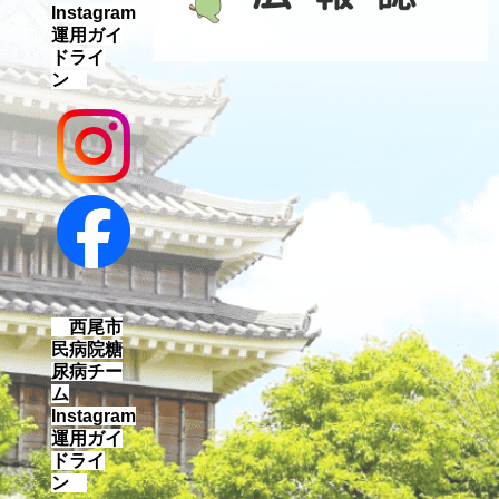
Instagram
運用ガイ
ドライ
ン
西尾市
民病院糖
尿病チー
ム
Instagram
運用ガイ
ドライ
ン