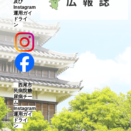
及び
Instagram
運用ガイ
ドライ
ン
西尾市
民病院糖
尿病チー
ム
Instagram
運用ガイ
ドライ
ン