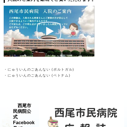
・にゅういんのごあんない (ポルトガル)
・にゅういんのごあんない (ベトナム)
西尾市
民病院公
式
Facebook