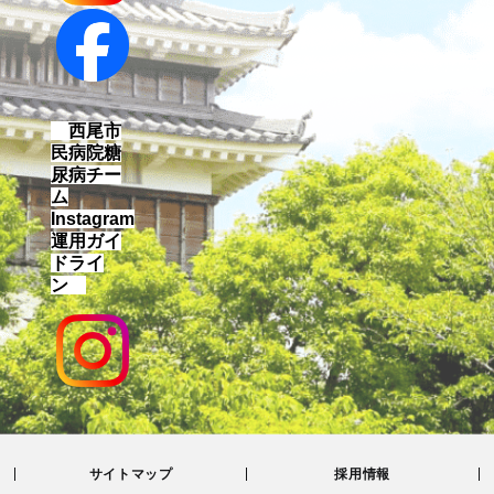
西尾市
民病院糖
尿病チー
ム
Instagram
運用ガイ
ドライ
ン
サイトマップ
採用情報