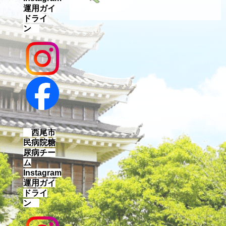
運用ガイ
ドライ
ン
西尾市
民病院糖
尿病チー
ム
Instagram
運用ガイ
ドライ
ン