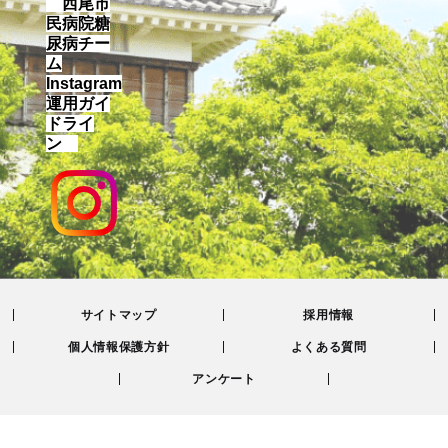
西尾市
民病院糖
尿病チー
ム
Instagram
運用ガイ
ドライ
ン
サイトマップ
採用情報
個人情報保護方針
よくある質問
アンケート