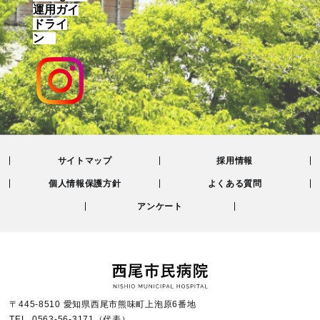
運用ガイ
ドライ
ン
サイトマップ
採用情報
個人情報保護方針
よくある質問
アンケート
〒445-8510 愛知県西尾市熊味町上泡原6番地
TEL.
0563-56-3171
（代表）