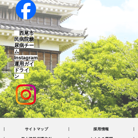
西尾市
民病院糖
尿病チー
ム
Instagram
運用ガイ
ドライ
ン
サイトマップ
採用情報