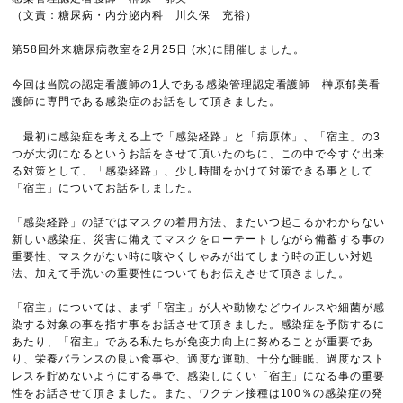
（文責：糖尿病・内分泌内科 川久保 充裕）
第58回外来糖尿病教室を2月25日 (水)に開催しました。
今回は当院の認定看護師の1人である感染管理認定看護師 榊原郁美看
護師に専門である感染症のお話をして頂きました。
最初に感染症を考える上で「感染経路」と「病原体」、「宿主」の3
つが大切になるというお話をさせて頂いたのちに、この中で今すぐ出来
る対策として、「感染経路」、少し時間をかけて対策できる事として
「宿主」についてお話をしました。
「感染経路」の話ではマスクの着用方法、またいつ起こるかわからない
新しい感染症、災害に備えてマスクをローテートしながら備蓄する事の
重要性、マスクがない時に咳やくしゃみが出てしまう時の正しい対処
法、加えて手洗いの重要性についてもお伝えさせて頂きました。
「宿主」については、まず「宿主」が人や動物などウイルスや細菌が感
染する対象の事を指す事をお話させて頂きました。感染症を予防するに
あたり、「宿主」である私たちが免疫力向上に努めることが重要であ
り、栄養バランスの良い食事や、適度な運動、十分な睡眠、過度なスト
レスを貯めないようにする事で、感染しにくい「宿主」になる事の重要
性をお話させて頂きました。また、ワクチン接種は100％の感染症の発