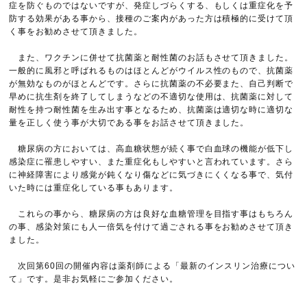
症を防ぐものではないですが、発症しづらくする、もしくは重症化を予
防する効果がある事から、接種のご案内があった方は積極的に受けて頂
く事をお勧めさせて頂きました。
また、ワクチンに併せて抗菌薬と耐性菌のお話もさせて頂きました。
一般的に風邪と呼ばれるものはほとんどがウイルス性のもので、抗菌薬
が無効なものがほとんどです。さらに抗菌薬の不必要また、自己判断で
早めに抗生剤を終了してしまうなどの不適切な使用は、抗菌薬に対して
耐性を持つ耐性菌を生み出す事となるため、抗菌薬は適切な時に適切な
量を正しく使う事が大切である事をお話させて頂きました。
糖尿病の方においては、高血糖状態が続く事で白血球の機能が低下し
感染症に罹患しやすい、また重症化もしやすいと言われています。さら
に神経障害により感覚が鈍くなり傷などに気づきにくくなる事で、気付
いた時には重症化している事もあります。
これらの事から、糖尿病の方は良好な血糖管理を目指す事はもちろん
の事、感染対策にも人一倍気を付けて過ごされる事をお勧めさせて頂き
ました。
次回第60回の開催内容は薬剤師による「最新のインスリン治療につい
て」です。是非お気軽にご参加ください。