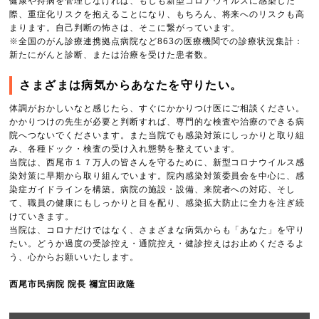
健康や持病を管理しなければ、もしも新型コロナウイルスに感染した
際、重症化リスクを抱えることになり、もちろん、将来へのリスクも高
まります。自己判断の怖さは、そこに繋がっています。
※全国のがん診療連携拠点病院など863の医療機関での診療状況集計：
新たにがんと診断、または治療を受けた患者数。
さまざまは病気からあなたを守りたい。
体調がおかしいなと感じたら、すぐにかかりつけ医にご相談ください。
かかりつけの先生が必要と判断すれば、専門的な検査や治療のできる病
院へつないでくださいます。また当院でも感染対策にしっかりと取り組
み、各種ドック・検査の受け入れ態勢を整えています。
当院は、西尾市１７万人の皆さんを守るために、新型コロナウイルス感
染対策に早期から取り組んでいます。院内感染対策委員会を中心に、感
染症ガイドラインを構築。病院の施設・設備、来院者への対応、そし
て、職員の健康にもしっかりと目を配り、感染拡大防止に全力を注ぎ続
けていきます。
当院は、コロナだけではなく、さまざまな病気からも「あなた」を守り
たい。どうか過度の受診控え・通院控え・健診控えはお止めくださるよ
う、心からお願いいたします。
西尾市民病院 院長 禰宜田政隆