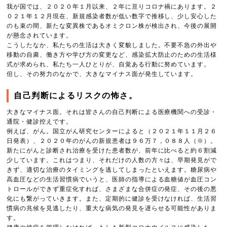
我が国では、２０２０年１月以来、２年に亘りコロナ禍にあります。２
０２１年１２月現在、新規感染者数が低い数字で推移し、少し安心した
のも束の間、新たな変異株であるオミクロン株が検出され、今後の展開
が懸念されています。
こうしたなか、私たちの生活は大きく変貌しました。不要不急の外出や
移動の自粛、働き方や学び方の変更など、感染拡大防止のための生活様
式が求められ、私たち一人ひとりが、自覚ある行動に努めています。
但し、その努力のなかで、大きなマイナス面が発生しています。
自己判断によるリスクの怖さ。
大きなマイナス面。それは皆さんの自己判断による医療機関への受診・
通院・健診控えです。
例えば、がん。国立がん研究センターによると（２０２１年１１月２６
日発表）、２０２０年のがんの新規患者は９６万７，０８８人（※）。
新たにがんと診断され治療を受けた患者数が、前年に比べると約６割減
少しています。これはつまり、それだけの人数の方々は、早期発見がで
きず、適切な治療のタイミングを逃してしまったといえます。糖尿病や
高血圧などの生活習慣病でいうと、医師の指導による血糖値が血圧コン
トロールができず重症化すれば、さまざまな合併症の発症、その後の悪
化にも繋がっていきます。また、定期的に健診を受けなければ、生活習
慣病の兆候を見逃したり、重大な病気の発見を遅らせる可能性がありま
す。