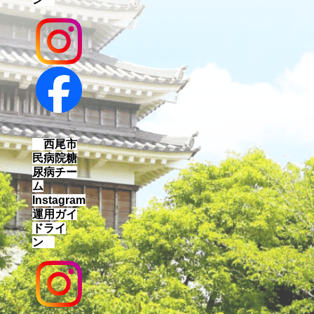
西尾市
民病院糖
尿病チー
ム
Instagram
運用ガイ
ドライ
ン