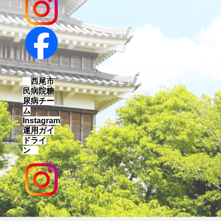
西尾市
民病院糖
尿病チー
ム
Instagram
運用ガイ
ドライ
ン