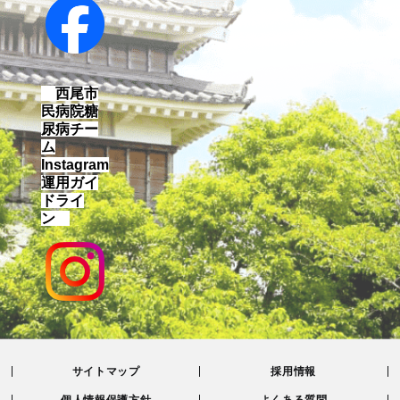
西尾市
民病院糖
尿病チー
ム
Instagram
運用ガイ
ドライ
ン
サイトマップ
採用情報