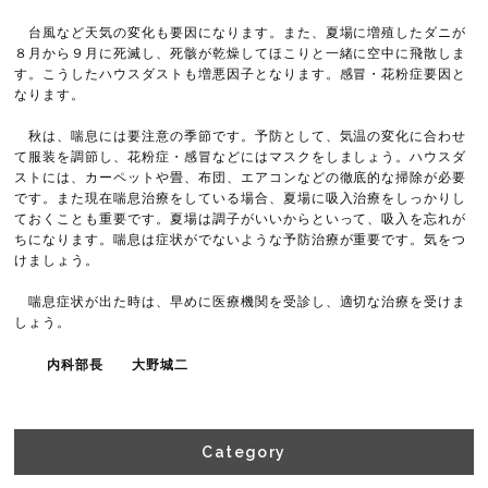
台風など天気の変化も要因になります。また、夏場に増殖したダニが
８月から９月に死滅し、死骸が乾燥してほこりと一緒に空中に飛散しま
す。こうしたハウスダストも増悪因子となります。感冒・花粉症要因と
なります。
秋は、喘息には要注意の季節です。予防として、気温の変化に合わせ
て服装を調節し、花粉症・感冒などにはマスクをしましょう。ハウスダ
ストには、カーペットや畳、布団、エアコンなどの徹底的な掃除が必要
です。また現在喘息治療をしている場合、夏場に吸入治療をしっかりし
ておくことも重要です。夏場は調子がいいからといって、吸入を忘れが
ちになります。喘息は症状がでないような予防治療が重要です。気をつ
けましょう。
喘息症状が出た時は、早めに医療機関を受診し、適切な治療を受けま
しょう。
内科部長 大野城二
Category​