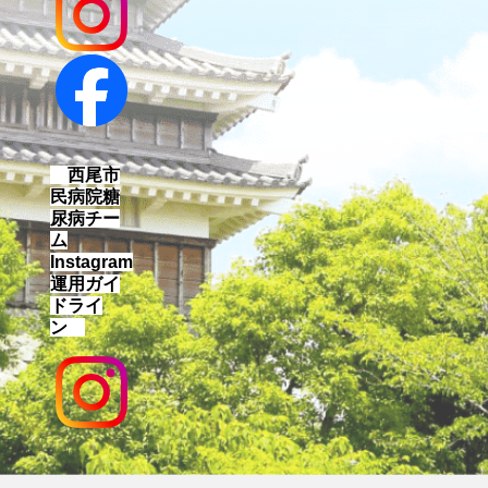
西尾市
民病院糖
尿病チー
ム
Instagram
運用ガイ
ドライ
ン