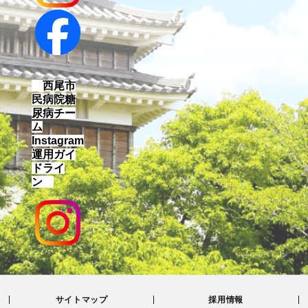
西尾市
民病院糖
尿病チー
ム
Instagram
運用ガイ
ドライ
ン
サイトマップ
採用情報