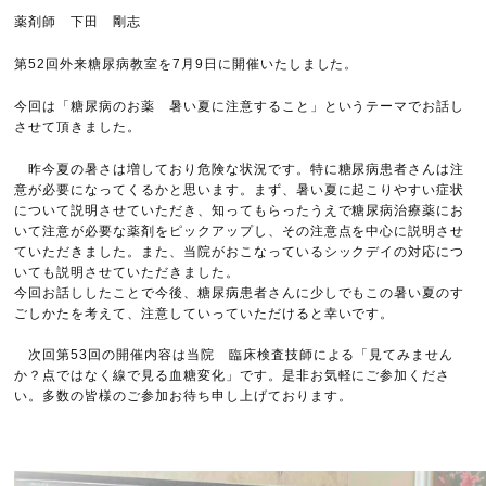
薬剤師 下田 剛志
第52回外来糖尿病教室を7月9日に開催いたしました。
今回は「糖尿病のお薬 暑い夏に注意すること」というテーマでお話し
させて頂きました。
昨今夏の暑さは増しており危険な状況です。特に糖尿病患者さんは注
意が必要になってくるかと思います。まず、暑い夏に起こりやすい症状
について説明させていただき、知ってもらったうえで糖尿病治療薬にお
いて注意が必要な薬剤をピックアップし、その注意点を中心に説明させ
ていただきました。また、当院がおこなっているシックデイの対応につ
いても説明させていただきました。
今回お話ししたことで今後、糖尿病患者さんに少しでもこの暑い夏のす
ごしかたを考えて、注意していっていただけると幸いです。
次回第53回の開催内容は当院 臨床検査技師による「見てみません
か？点ではなく線で見る血糖変化」です。是非お気軽にご参加くださ
い。多数の皆様のご参加お待ち申し上げております。