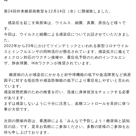
第24回外来糖尿病教室を12月14日（水）に開催致しました。
感染症を起こす病原体は、ウイルス、細菌、真菌、原虫など様々で
す。
今回は、ウイルスと細菌による感染症についてお話させていただきまし
た。
2022年から23年にかけてツインデミックといわれる新型コロナウイル
スとインフルエンザの同時流行が懸念されています。感染拡大に備えて
オミクロン対応のワクチン接種や、重症化予防のためのインフルエン
ザ、肺炎球菌、Hibワクチンが推奨されています。
糖尿病の人が感染症にかかると好中球機能の低下や血流障害など病原
因子に対する抵抗性や感染防御能の低下により重症化しやすいと言われ
ています。
感染状態把握のための検査を行い、迅速に身体状況をチェックする必要
があります。
まずは感染しないように十分に注意し、血糖コントロールを良好に保つ
事が大切です。
次回の開催内容は、看護師による「みんなで予防しよう！糖尿病と認知
症の話」です。是非お気軽にご参加ください。多数の皆様のご参加をお
待ち申し上げております。