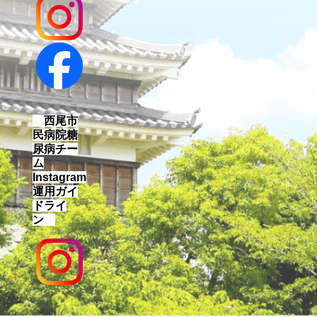
西尾市
民病院糖
尿病チー
ム
Instagram
運用ガイ
ドライ
ン