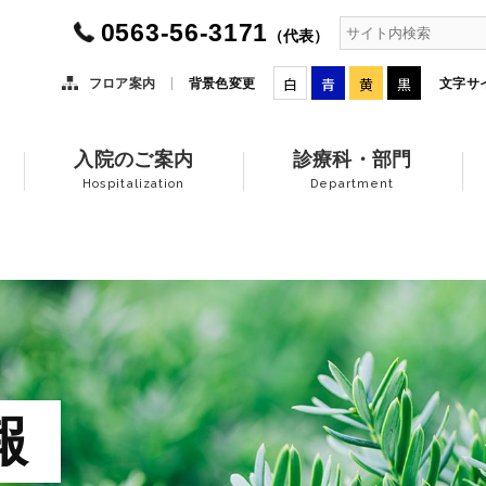
0563-56-3171
（代表）
白
青
黄
黒
フロア案内
背景色変更
文字サ
入院のご案内
診療科・部門
Hospitalization
Department
報