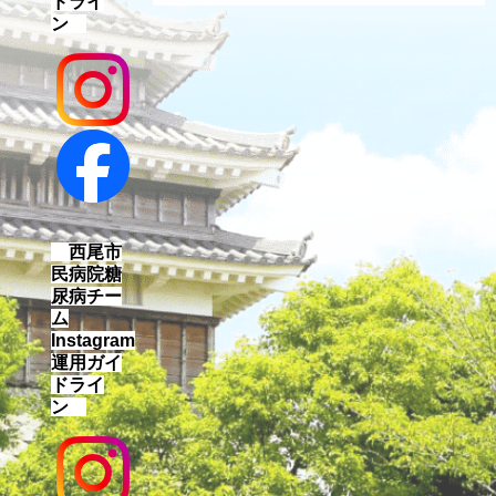
ドライ
ン
西尾市
民病院糖
尿病チー
ム
Instagram
運用ガイ
ドライ
ン