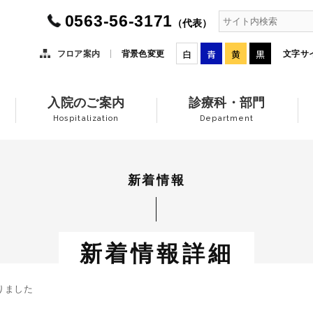
0563-56-3171
（代表）
白
青
黄
黒
フロア案内
背景色変更
文字サ
入院のご案内
診療科・部門
Hospitalization
Department
新着情報
新着情報詳細
りました