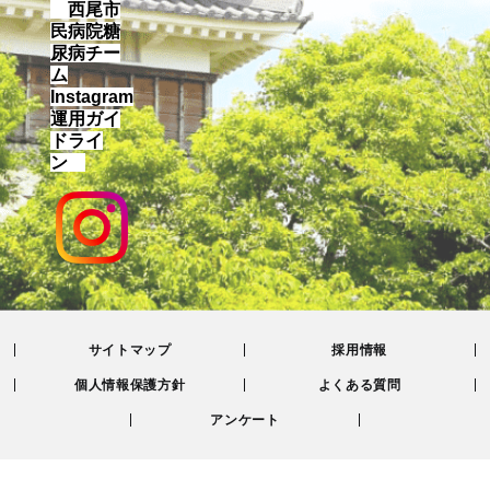
西尾市
民病院糖
尿病チー
ム
Instagram
運用ガイ
ドライ
ン
サイトマップ
採用情報
個人情報保護方針
よくある質問
アンケート