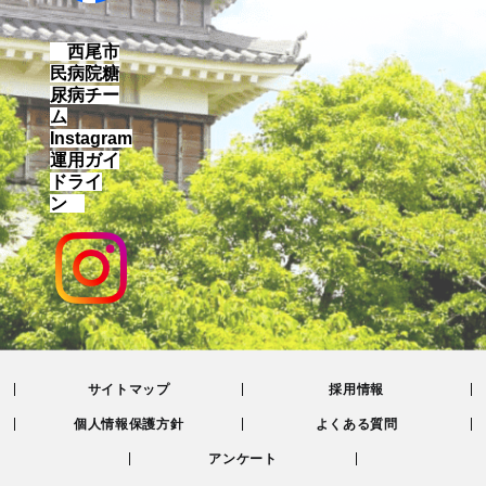
西尾市
民病院糖
尿病チー
ム
Instagram
運用ガイ
ドライ
ン
サイトマップ
採用情報
個人情報保護方針
よくある質問
アンケート