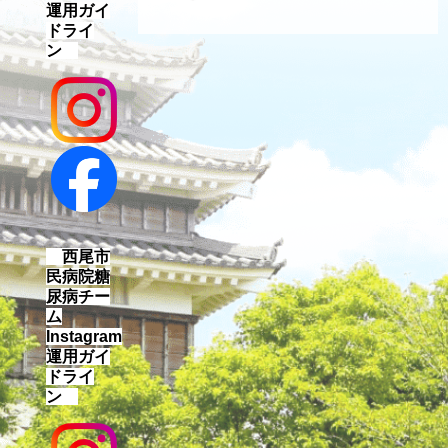
運用ガイ
ドライ
ン
西尾市
民病院糖
尿病チー
ム
Instagram
運用ガイ
ドライ
ン