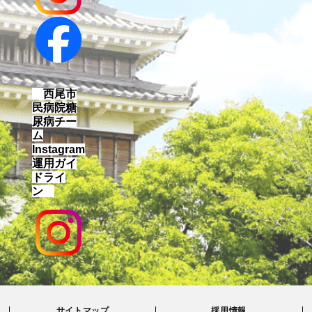
西尾市
民病院糖
尿病チー
ム
Instagram
運用ガイ
ドライ
ン
サイトマップ
採用情報