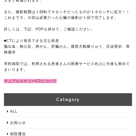
大きく軽減されます。
また、撮影範囲は１回転で４センチだったものが１６センチに拡大！！
これまで５、６回は必要だった心臓の撮影が１回で完了します。
詳しくは、下記、PDFも併せて、ご確認ください。
■CTにより発見できる主な疾患
脳出血、狭心症、肺がん、肝臓がん、腹部大動脈りゅう、圧迫骨折、骨
挫傷等
市民病院では、利用される患者さんの医療サービス向上に今後も努めて
まいります。
デュアルエナジーCTについて
Category​
ALL
お知らせ
病院通信