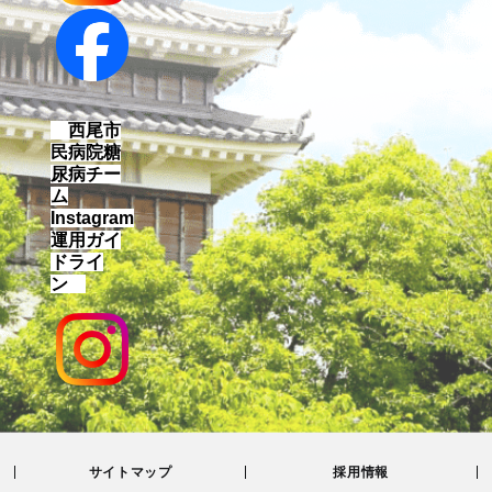
西尾市
民病院糖
尿病チー
ム
Instagram
運用ガイ
ドライ
ン
サイトマップ
採用情報