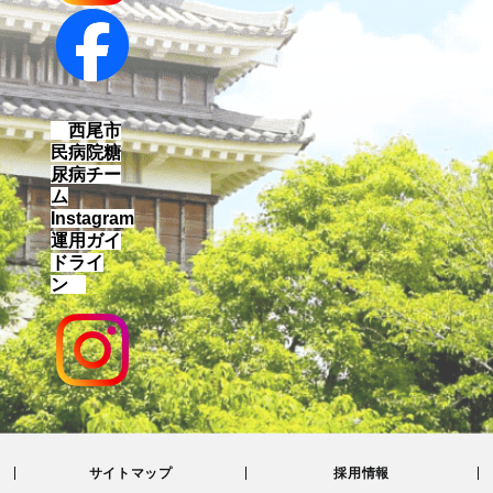
西尾市
民病院糖
尿病チー
ム
Instagram
運用ガイ
ドライ
ン
サイトマップ
採用情報