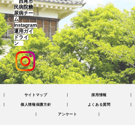
西尾市
民病院糖
尿病チー
ム
Instagram
運用ガイ
ドライ
ン
サイトマップ
採用情報
個人情報保護方針
よくある質問
アンケート